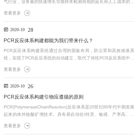
气行业，业务量的快速增长导致样本检测周期的延长和人工成本的增
加，这已成为不可避免的问题。EDX自动化系统可以有效地提高分析
查看更多
效率，缩短分析周期，减少人为依赖并降低分析成本。EDX自动化系
统的分析过程如下：操作员预先准备好样品，将样品放在托盘上，并
28
2020-10
在软件中配置相应的设置后，自动化系统将开始工作；机械手将自动
抓取样品并将其放入相应的EDX中，EDX将开始自动分析；每个样品
PCR反应体系构建都能为我们带来什么？
的分析完成后，操纵器将抓取样品，然后放入新样品以继续...
PCR反应体系构建系统通过合理的面板布局，防尘罩和高效移液系
统，实现了PCR反应系统的自动建立，取代了传统PCR反应系统中重
复的移液步骤，避免了人为的重复操作的错误和污染。1、PCR反应
查看更多
体系构建可根据客户需要配置6、8和15个圆盘位置。2、内置定时系
统，可控制反应系统的液体添加时间。3、兼容多种96孔板，8条管，
26
2020-10
PCR单管，离心管等。4、自动建立PCR/qPCR反应系统孔板。5、一
键式装载试剂，母液分配，样品转移和其他任务。6、仅需30分钟即
PCR反应体系构建引物应遵循的原则
可完成96孔板的配置。软件可以为用...
PCR(PolymeraseChainReaction)反应体系是20世纪80年代中期发展
起来的体外核酸扩增技术。具有易自动化\特异、敏感、产率高、简
便、快速、重复性好等突出优点；能在一个试管内将所要研究的目的
查看更多
基因或某一DNA的片段于在数小时内扩增至十万乃至百万倍，使肉眼
能直接观察和判断；或者可从一根毛发、一滴血、甚至一个细胞中，