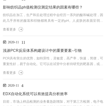
影响纺织品ph值检测仪测定结果的因素有哪些？
纺织品在加工，生产和后处理过程中会经历一系列的酸和碱处理，因
此几乎所有的服装和织物都将具有一定的pH。人皮肤的表面呈弱酸
性，pH为5.50至6.00。酸性环境可以抑制某些病原细菌的生长和繁
查看更多
殖，防止​​外部病原体的入侵，并保护皮肤免受感染。如果与皮肤紧密
接触的纺织品太酸或太碱性，则会破坏人体的弱酸环境，引起瘙痒或
11
2020-11
过敏。另外，过多的酸性或碱性的纺织品也意味着过多的化学残留
物，这将给人们的健康带来意想不到的危害。因此，用影响纺织品ph
浅谈PCR反应体系构建设计中的重要要素--引物
值检测仪测量纺织品水提取物的pH值非常实用。为了...
PCR具有突出的优势，如特异性，灵敏度，高产率，快速，简便，可
重复性好，易于自动化。它可以在试管中分析待研究的靶基因，或者
可以在几个小时内将某个基因片段扩增到十万甚至一百万次，使肉眼
查看更多
可以直接观察判断。从头发，一滴血甚至是细胞中提取的DNA都可以
扩增出足够数量的DNA用于分析研究和测试鉴定。PCR技术是生物医
4
2020-11
学领域的一项举措和里程碑。因此，PCR反应体系构建是非常必要
的。PCR反应的五个要素：参与PCR反应的五种主要物质，即引物，
EDX自动化系统可以有效提高分析效率
酶，dNTP，模板和Mg2+。引物是在PCR反应...
目前，市场上样品检测的业务量急剧增加，对于第三方检测，电子电