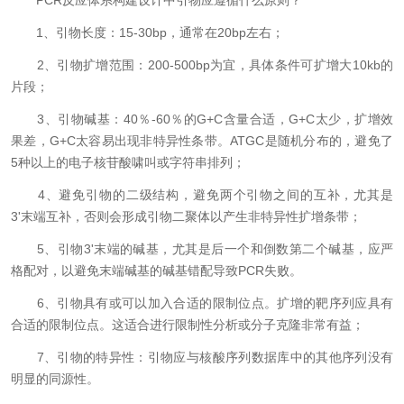
PCR反应体系构建设计中引物应遵循什么原则？
1、引物长度：15-30bp，通常在20bp左右；
2、引物扩增范围：200-500bp为宜，具体条件可扩增大10kb的
片段；
3、引物碱基：40％-60％的G+C含量合适，G+C太少，扩增效
果差，G+C太容易出现非特异性条带。ATGC是随机分布的，避免了
5种以上的电子核苷酸啸叫或字符串排列；
4、避免引物的二级结构，避免两个引物之间的互补，尤其是
3'末端互补，否则会形成引物二聚体以产生非特异性扩增条带；
5、引物3'末端的碱基，尤其是后一个和倒数第二个碱基，应严
格配对，以避免末端碱基的碱基错配导致PCR失败。
6、引物具有或可以加入合适的限制位点。扩增的靶序列应具有
合适的限制位点。这适合进行限制性分析或分子克隆非常有益；
7、引物的特异性：引物应与核酸序列数据库中的其他序列没有
明显的同源性。