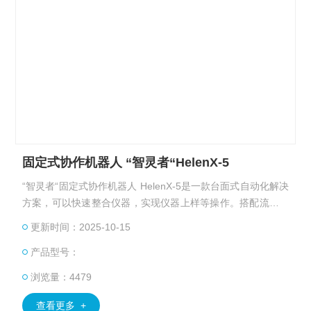
固定式协作机器人 “智灵者“HelenX-5
“智灵者“固定式协作机器人 HelenX-5是一款台面式自动化解决
方案，可以快速整合仪器，实现仪器上样等操作。搭配流程拖
拽及调度控制系统，实现仪器的自动化上样操作，实现无人值
更新时间：2025-10-15
守的仪器操作。通过机器人优秀的工作效率和工作一致性，替
产品型号：
代重复且烦躁的手工实验过程。进一步搭配高通量板架，实现
长时间无人自动化运作。大幅度缩短实验室研发周期，降低成
浏览量：4479
本，提高工作效率。
查看更多 +