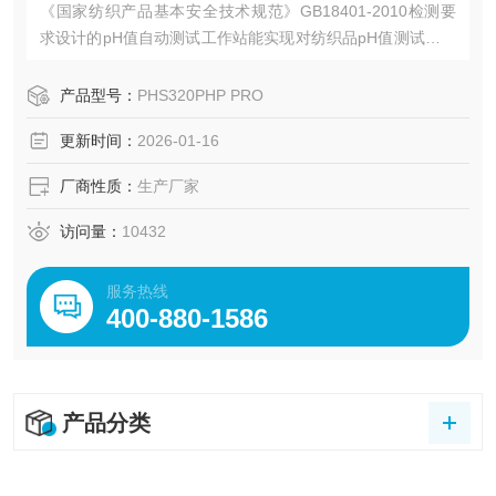
《国家纺织产品基本安全技术规范》GB18401-2010检测要
求设计的pH值自动测试工作站能实现对纺织品pH值测试项目
的全流程自动化检测，此智能pH值测试系统（纺织品）采用
智能机器人、传感器等技术，全自动操作流程，自动完成溶
产品型号：
PHS320PHP PRO
液的采集、测试、记录，数据保存、结果输出，大大节省劳
更新时间：
2026-01-16
动力,提高工作效率，提升检验机构自动化水平，实现健康检
验。
厂商性质：
生产厂家
访问量：
10432
服务热线
400-880-1586
产品分类