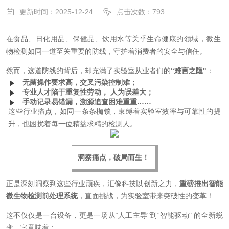
更新时间：2025-12-24
点击次数：793
在食品、日化用品、保健品、饮用水等关乎生命健康的领域，微生
物检测如同一道至关重要的防线，守护着消费者的安全与信任。
然而，这道防线的背后，却充满了实验室从业者们的
“难言之隐"
：
无菌操作要求高，交叉污染控制难；
专业人才陷于重复性劳动， 人为误差大；
手动记录易错漏，溯源追查困难重重……
这些行业痛点，如同一条条枷锁，束缚着实验室效率与可靠性的提
升，也困扰着每一位精益求精的检测人。
洞察痛点，破局而生！
正是深刻洞察到这些行业顽疾，汇像科技以创新之力，
重磅推出智能
微生物检测前处理系统
，直面挑战，为实验室带来突破性的变革！
这不仅仅是一台设备，更是一场从“人工主导"到“智能驱动" 的全新蜕
变。它意味着：