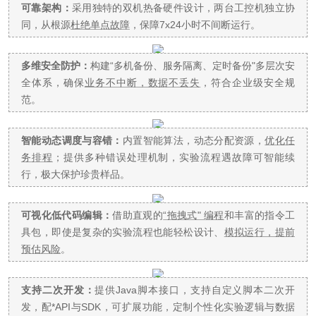
可靠架构：
采用独特的双机热备硬件设计，两台工控机独立协
同，从根源
杜绝单点故障
，
保障7x24小时不间断运行。
多维安全防护：
构建“多机备份、服务隔离、定时备份"多层次安
全体系，确保
业务不中断，数据不丢失
，符合企业级安全规
范。
智能动态调度与容错：
内置智能算法，动态分配资源，
优化任
务排程
；提供多种错误处理机制，实验流程遇故障可智能续
行，极大保护珍贵样品。
可视化低代码编辑：
借助直观的
“拖拽式" 编程
和丰富的指令工
具包，即使是复杂的实验流程也能轻松设计、
模拟运行，提前
预估风险
。
支持二次开发：
提供Java脚本接口，支持自定义脚本二次开
发，配*API与SDK，可扩展功能，定制个性化实验逻辑与数据