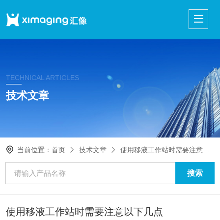
TECHNICAL ARTICLES
技术文章
当前位置：
首页
技术文章
使用移液工作站时需要注意以下几点
使用移液工作站时需要注意以下几点