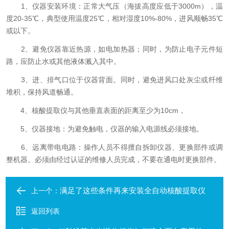
1、仪器安装环境：正常大气压（海拔高度应低于3000m），温
度20-35℃，典型使用温度25℃，相对湿度10%-80%，进风顺畅35℃
或以下。
2、避免仪器靠近热源，如电加热器；同时，为防止电子元件短
路，应防止水或其他液体溅入其中。
3、进、排气口位于仪器背面。同时，避免进风口处灰尘或纤维
堆积，保持风道畅通。
4、核酸提取仪与其他垂直表面的距离至少为10cm，
5、仪器接地：为避免触电，仪器的输入电源线必须接地。
6、远离带电电路：操作人员不得擅自拆卸仪器、更换部件或调
整机器。必须由经过认证的维修人员完成，不要在通电时更换部件。
满足了这些条件再来安装全自动核酸提取仪
上一个：
返回列表